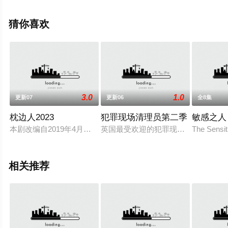
里奥·苏特,本·威金斯,坦娅·穆迪,莎罗姆·布龙-富兰克,罗伯特·
卡瓦纳奇,Karen,Henthorn,内森·霍尔,Clara,Indrani,杰克·威
猜你喜欢
尔金森等演员精彩演绎的美国电视剧，大结局剧情已揭晓
（全6集），手机免费观看高清未删减完整版电视剧全集就
上飘花影院，更多相关信息可移步至豆瓣电视剧、电视猫
或剧情网等平台了解。
3.0
1.0
更新07
更新06
全8集
枕边人2023
犯罪现场清理员第二季
敏感之人
本剧改编自2019年4月在KBS2播出的月火连续剧《各位国民
英国最受欢迎的犯罪现场清洁工第二
The Sensit
相关推荐