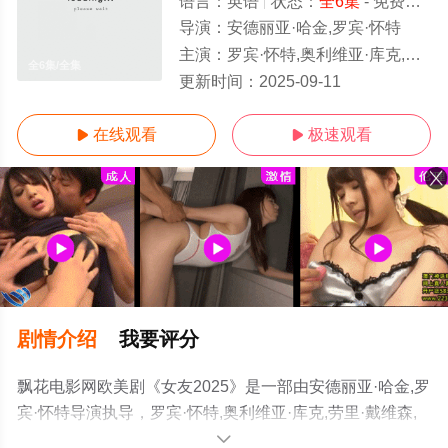
语言：
英语
状态：
全6集
- 免费在线观看
导演：
安德丽亚·哈金,罗宾·怀特
主演：
罗宾·怀特,奥利维亚·库克,劳里·戴维森,瓦利德·祖伊特,弗朗西斯卡·科尼,西蒙·米考
全6集/全集
更新时间：
2025-09-11
在线观看
极速观看


剧情介绍
我要评分
飘花电影网欧美剧《女友2025》是一部由安德丽亚·哈金,罗
宾·怀特导演执导，罗宾·怀特,奥利维亚·库克,劳里·戴维森,
瓦利德·祖伊特,弗朗西斯卡·科尼,西蒙·米考克,安娜·钱斯勒,
