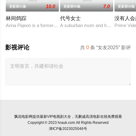
10.0
7.0
更新第01集
更新第06集
更新第08集
林间鸽踪
代号女士
没有人会
Anna Pigeon is a former city slicker who became a park r
A suburban mom and her high school fri
Prime
影视评论
共
0
条 “女友2025” 影评
飘花电影网
提供最新VIP电视剧大全，无删减高清电影在线免费观看
Copyright © 2023 hrauk.com All Rights Reserved
津ICP备2023025046号