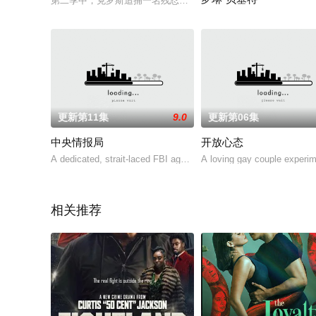
第二季中，克罗斯追捕一名残忍的义警，此人正在猎杀贪污腐败
瑞恩·墨菲「爱情故事」诗选剧系
更新第11集
9.0
更新第06集
中央情报局
开放心态
A dedicated, strait-laced FBI agent and a street-smart C
A loving gay couple experi
相关推荐