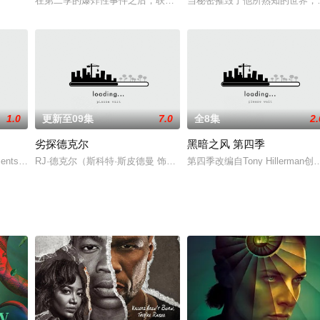
的富豪巨头们。
在第二季的爆炸性事件之后，联调局特工彼得·苏德兰奉命追捕一名年
当秘密摧毁了他所熟知的世界，
列第一季《小约翰·肯尼迪与卡罗琳·贝塞特》基于Elizabeth Beller的书
1.0
更新至09集
7.0
全8集
2.
劣探德克尔
黑暗之风 第四季
ments with becoming a hot gay
RJ·德克尔（斯科特·斯皮德曼 饰）是一名身负重罪、名誉扫地的前
第四季改编自Tony Hillerm