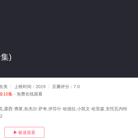
集)
欧美
上映时间：
2019
豆瓣评分：
7.0
全10集
- 免费在线观看
克,露西·弗莱,奈杰尔·萨奇,伊芬什·哈德拉,小凯文·哈里森,安托瓦内特
12
极速观看
