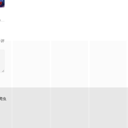
0
一位神秘转校生出现。与此同时，专门猎杀青少年的连
Alex at the end of Sea
影评
爬虫