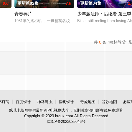
9.0
更新第02集
3.0
更新第04集
2.
青春碎片
少年魔法师：后继者 第三季
1981年的洛杉矶 ，一班精英名校的高中生原本过住灿烂生活，直至
Billie, still reeling from losing 
共
0
条 “哈林教父” 
S订阅
百度蜘蛛
神马爬虫
搜狗蜘蛛
奇虎地图
谷歌地图
必应
飘花电影网
提供最新VIP电视剧大全，无删减高清电影在线免费观看
Copyright © 2023 hrauk.com All Rights Reserved
津ICP备2023025046号