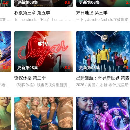
2.0
更新第08集
6.0
更新第06集
2.
权欲第三章 第五季
末日地堡 第三季
·罗萨雷斯,珍妮·古铁雷斯,卡米娜·维拉罗尔
To the streets, “Raq” Thomas is cold, hard and fierce —
当下，Juliette Nicho
8.0
更新第08集
8.0
更新第03集
9.
谜探休格 第二季
星际迷航：奇异新世界 第四
上平静生活。然而，当地接连发生游客离奇死亡事件，他不得不
书老板斯图尔特·布鲁姆，他弄坏了一个谢尔顿和莱纳德制造的设备，意外导致
《谜探休格》以当代视角重新演绎了文学、电影和电视史上最受欢迎
2026 / 美国 / ,杰丝·布什,