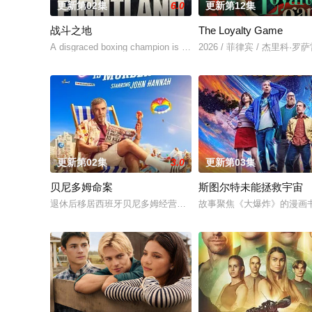
更新第02集
6.0
更新第12集
战斗之地
The Loyalty Game
A disgraced boxing champion is released from prison and
2026 / 菲律宾 / 杰里科
更新第02集
3.0
更新第03集
贝尼多姆命案
斯图尔特未能拯救宇宙
退休后移居西班牙贝尼多姆经营酒吧的英国前刑警，原以为能过
故事聚焦《大爆炸》的漫画