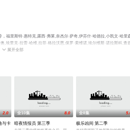
里斯特·惠特克,露西·弗莱,奈杰尔·萨奇,伊芬什·哈德拉,小凯文·哈里森
,埃里克·拉雷·哈维,拉菲·格拉沃恩,保罗·索维诺,埃尔维斯·诺拉斯科,查兹
展开全部
演绎的美国电视剧，大结局剧情已揭晓（全10集），手机免费观看高清未删减

电视剧、电视猫或剧情网等平台了解。
2.0
全10集
8.0
全8集
5.
迪与卡
暗夜情报员 第三季
极乐凶间 第二季