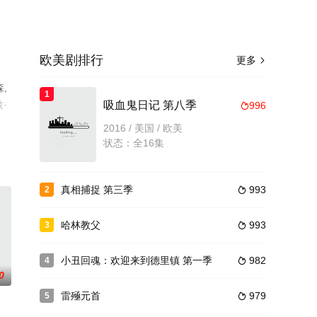
欧美剧排行
更多

,
1
·
吸血鬼日记 第八季
996

完
2016 / 美国 / 欧美
状态：全16集
真相捕捉 第三季
993
2

哈林教父
993
3

小丑回魂：欢迎来到德里镇 第一季
982
4

0
雷殛元首
979
5
