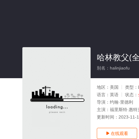
哈林教父(全
别名：halinjiaofu
地区：
美国
类型：
语言：
英语
状态：
导演：
约翰·里德利
主演：
福里斯特·惠特
更新时间：
2023-11-
在线观看
