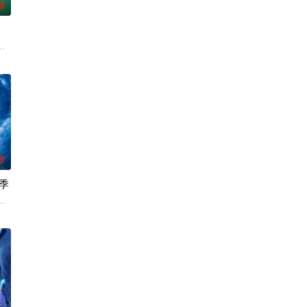
0
ls在被迫接受“净化”后幸存下来，但记忆却已丧失，而地堡正从叛乱中恢复，并面临
0
季
了多元宇宙的世界末
且意义重大的题材之一，私家侦探故事。第二季迎来洛杉矶
克里斯蒂娜·钟,西莉亚·罗丝·古丁,阿德里安·霍姆斯,克里斯汀·霍恩,丹·让诺特,卡罗尔·凯