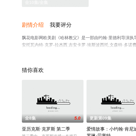
全10集/全集
剧情介绍
我要评分
飘花电影网欧美剧《哈林教父》是一部由约翰·里德利导演执导，福
安托瓦内特·克罗-拉杰西,吉安卡罗·埃斯波西托,文森特·多诺费奥
帕尔明特瑞,凯文·考利甘,科里·杰克逊,凯瑟琳等演员精彩
整版电视剧全集就上飘花影院，更多相关信息可移步至豆瓣
猜你喜欢
全8集
5.0
更新第09集
亚历克斯·克罗斯 第二季
爱情故事：小约翰·肯尼
罗琳·贝塞特