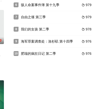
轻的财政部探员——此人杀害上司后携敏感政府情报逃往
冲突之后，更多内幕将被揭开。
骇人命案事件簿 第十九季
979
6

自由之缰 第三季
979
7

我们的女孩 第二季
978
8

0
海军罪案调查处：洛杉矶 第十四季
976
9

肥瑞的疯狂日记 第二季
976
10

报社摄影师，刑满后在南佛罗里达重启人生，成为一名
an创作的原著系列第六本《The Ghostway》。为了寻找一名失踪的纳瓦