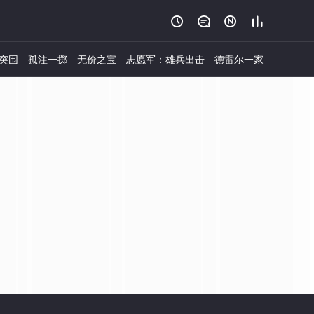




突围
孤注一掷
无价之宝
志愿军：雄兵出击
德雷尔一家