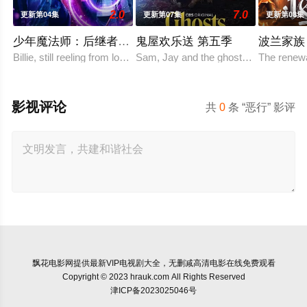
2.0
7.0
更新第04集
更新第07集
更新第08集
少年魔法师：后继者 第三季
鬼屋欢乐送 第五季
波兰家族 
Billie, still reeling from losing Alex at the end of Sea
Sam, Jay and the ghosts attempt to ex
The renewa
影视评论
共
0
条 “恶行” 影评
飘花电影网
提供最新VIP电视剧大全，无删减高清电影在线免费观看
Copyright © 2023 hrauk.com All Rights Reserved
津ICP备2023025046号