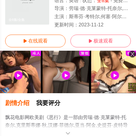
语言：
英语
状态：
全8集
- 免费在线观看
导演：
劳瑞·德·克莱蒙特-托奈尔,克里斯蒂娜·秋,汉娜·菲德尔,亚当·阿金,史提
主演：
斯蒂芬·考特尔,何塞·阿尔弗雷多·费尔南德斯,帕特丽夏·阿奎特,维布尔·弗利茨杰拉德,
全8集/全集
更新时间：
2023-11-12
在线观看
极速观看


剧情介绍
我要评分
飘花电影网欧美剧《恶行》是一部由劳瑞·德·克莱蒙特-托
奈尔,克里斯蒂娜·秋,汉娜·菲德尔,亚当·阿金,史提芬·皮特导
演执导，斯蒂芬·考特尔,何塞·阿尔弗雷多·费尔南德斯,帕特
