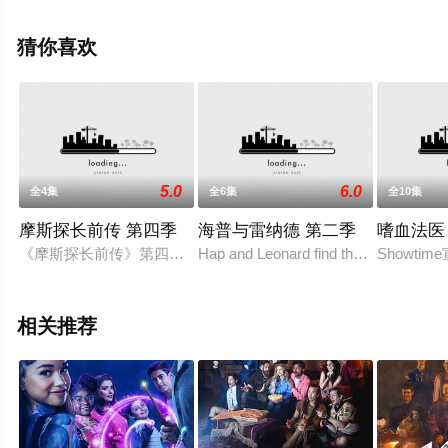
丽夏·阿奎特,维布尔·弗利茨杰拉德,普娜·贾甘纳坦,卡勒姆·
沃西,乔伊·金,亚历山德里娅·德伯里,科洛·塞维尼,迪恩·诺里
猜你喜欢
斯,安娜索菲亚·罗伯,约翰·埃尔斯,克利夏·费尔柴尔德,布鲁
诺·罗斯,帕特丽夏·弗兰茨,蕾亚等演员精彩演绎的美国电视
剧，大结局剧情已揭晓（全8集），手机免费观看高清未删
减完整版电视剧全集就上飘花影院，更多相关信息可移步
至豆瓣电视剧、电视猫或剧情网等平台了解。
5.0
6.0
全4集
全6集
全10集
摩斯探长前传 第四季
海普与雷纳德 第二季
嗜血法医
《摩斯探长前传》第四季于2017年1月回归ITV，本季共四集
Hap and Leonard find themselves under
Showti
相关推荐