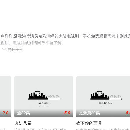
卢洋洋,潘毅鸿等演员精彩演绎的大陆电视剧，手机免费观看高清未删减
电视剧、电视猫或剧情网等平台了解。
展开全部

2.0
全22集
5.0
更新第29集
5.
边防风暴
摘下你的面具