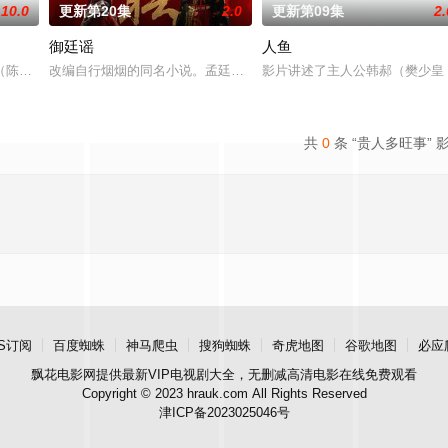
10.0
更新第20集
2.0
更新第09集
2.
御廷谣
人鱼
房”的阴阳宅，江淮被掳走配“阴婚”。他与女探长穆英搭
陈伟霆 饰）与吴老狗（曾舜晞 饰）强强联手，携手霍仙姑（陈瑶 饰）与九
改编自行烟烟的同名小说。孟廷辉，大平王朝有史以来个以女子进士
影片讲述了主人公韩郝（樊少皇
共
0
条 “贵人多旺事” 
S订阅
百度蜘蛛
神马爬虫
搜狗蜘蛛
奇虎地图
谷歌地图
必应
飘花电影网
提供最新VIP电视剧大全，无删减高清电影在线免费观看
Copyright © 2023 hrauk.com All Rights Reserved
津ICP备2023025046号