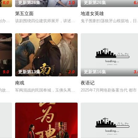
6.0
更新第26集
1.0
更新第26集
6.
第五立面
地道女英雄
，郭子剑因不满演习流于形式，假传指令要求真打实抗，虽引
创办大生企业，实业报国的故事。甲午战争后，国家蒙羞，张謇虽高中状元，却
该剧围绕四位建筑师展开，讲述了他们在中意合作项目中面对专业挑
鬼子围剿扫荡狼牙山根据地，日
9.0
更新第13集
2.0
更新第16集
3.
南戏
夜语记
决心各展所长创办旅行社。他们以当地的特色人文与美食为引
故事——用一场精心策划的“夏令营”完成复仇的受害者；临终前与遗憾和解的“
军阀混战的民国奉城，玉佛头离奇失窃，戏班主横尸戏台，将冷血少
2025年7月网络剧备案当代 都