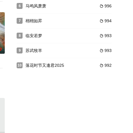
家？周凰身为废后之
续剧。全剧以广东省边防官兵执法执勤为题材，以和平年代
中误伤女友汤荷，后汤荷不治去世，这让梁大川悲痛欲绝。梁大川发誓要侦破
马鸣风萧萧
996
6

栩栩如昇
994
7

临安若梦
993
8

0
苏武牧羊
993
9

落花时节又逢君2025
992
10

帮派早已一贫如洗、
马乱，统治了中国数百年的大清王朝在洋人的枪炮声和民
》。风雨阁阁主莫浩然（代高政 饰）泡药浴时，自称是武林盟主之女的谢清歌（