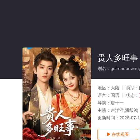
贵人多旺事
别名：guirenduowang
地区：
大陆
类型：
语言：
国语
状态：
导演：
唐十一
主演：
卢洋洋,潘毅鸿
更新时间：
2026-07-
在线观看
