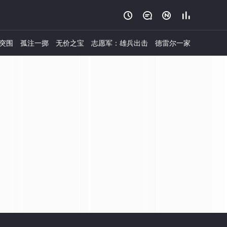




突围
孤注一掷
无价之宝
志愿军：雄兵出击
德雷尔一家