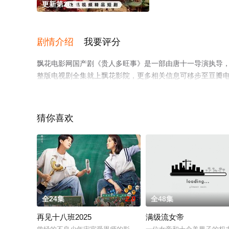
更新第26集
剧情介绍
我要评分
飘花电影网国产剧《贵人多旺事》是一部由唐十一导演执导，
整版电视剧全集就上飘花影院，更多相关信息可移步至豆瓣
猜你喜欢
全24集
2.0
全48集
再见十八班2025
满级流女帝