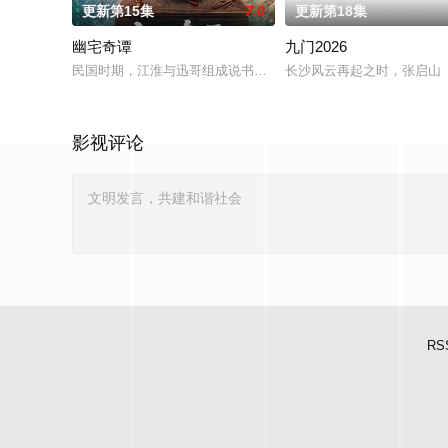
更新第15集
7.0
更新第18集
幽宅奇谭
九门2026
民国时期，江淮与迅哥组成说书班子，偶遇“白天人住屋，晚上鬼占
长沙风云再起之时，张启山（
影视评论
RS