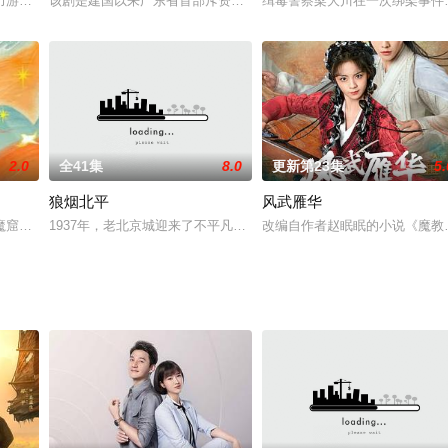
底学生的命运。回校实习时，他却被分配到尖子班1班，成为
力游戏，情欲与权谋交织的顶级修罗场，凤榻之上，龙椅之下，谁才是最后的赢
该剧是建国以来广东省首部斥资大制作的一部边防题材的惊险电视连
缉毒警察梁大川在一次绑架事件
2.0
全41集
8.0
更新第23集
5.
狼烟北平
风武雁华
泰、郭子凡等主演该剧讲述了灯花胡同一个大杂院里几家人关于
魔窟，成了江湖头号公敌的新娘，本以为做了帮主夫人就可以吃喝躺平，却不料
1937年，老北京城迎来了不平凡的一年。前儿些年刀光剑影，兵荒
改编自作者赵眠眠的小说《魔教