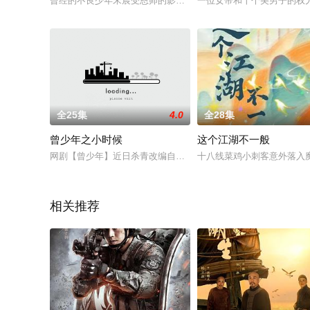
曾经的不良少年宋宸受恩师的影响决心成为一名教师，改变更多垫
一位女帝和十个美男子的权
全25集
4.0
全28集
曾少年之小时候
这个江湖不一般
网剧【曾少年】近日杀青改编自九夜茴同名小说，张籽沐、张开
十八线菜鸡小刺客意外落入
相关推荐