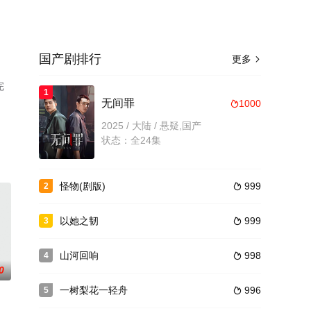
国产剧排行
更多

完
1
无间罪
1000

2025 / 大陆 / 悬疑,国产
状态：全24集
怪物(剧版)
999
2

以她之韧
999
3

山河回响
998
4

0
一树梨花一轻舟
996
5
