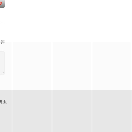
0
门诸人共赴冒险奇
科三元及第入翰林院的奇女子。十年前的她被他从死人堆里
 饰）为了营救意外被困秘密实验室的儿子，勇往直前与不明生物“人鱼”斗智斗
影评
爬虫