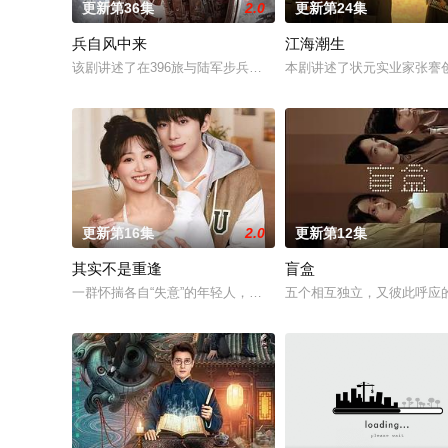
更新第36集
2.0
更新第24集
兵自风中来
江海潮生
该剧讲述了在396旅与陆军步兵学院联合举办的小型军事演习中
本剧讲述了状元实业家张謇
更新第16集
2.0
更新第12集
其实不是重逢
盲盒
一群怀揣各自“失意”的年轻人，在沿海小城南安相遇相知，他们
五个相互独立，又彼此呼应的