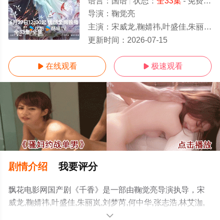
语言：
国语
状态：
全33集
- 免费在线观看
导演：
鞠觉亮
主演：
宋威龙,鞠婧祎,叶盛佳,朱丽岚,刘梦芮,何中华,张志浩,林艾泇,郑合惠子,赵华为,梁咏
全33集/全集
更新时间：
2026-07-15
在线观看
极速观看


剧情介绍
我要评分
飘花电影网国产剧《千香》是一部由鞠觉亮导演执导，宋
威龙,鞠婧祎,叶盛佳,朱丽岚,刘梦芮,何中华,张志浩,林艾泇,
郑合惠子,赵华为,梁咏妮,傅方俊等演员精彩演绎的大陆电视
