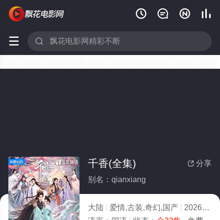






千香(全集)
分享

别名：qianxiang
大陆
爱情,古装,奇幻,国产
2026
5.0