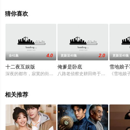
剧，大结局剧情已揭晓（全33集），手机免费观看高清未
删减完整版电视剧全集就上飘花影院，更多相关信息可移
猜你喜欢
步至豆瓣电视剧、电视猫或剧情网等平台了解。
4.0
2.0
全41集
更新至40集
更新至40集
十二夜互娱版
俺爹是卧底
雪地娘子
深夜的都市，寂寞的街头，钢筋水泥铸成的丛林中，上演着一个
八路老侦察史耕田终于有了失散多年
《雪地娘
相关推荐