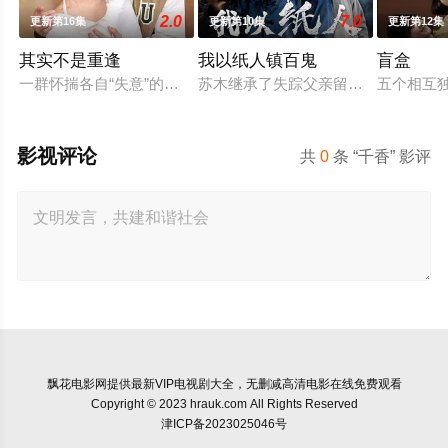
2.0
7.0
更新第16集
更新第10集
更新第12集
其实不是重逢
我以纸人镇百鬼
盲盒
一群怀揣各自“失意”的年轻人，在沿海小城南安相遇相知，他们
苏木继承了失踪父亲留下的白事馆，
五个相互
影视评论
共
0
条 “千香” 影评
飘花电影网
提供最新VIP电视剧大全，无删减高清电影在线免费观看
Copyright © 2023 hrauk.com All Rights Reserved
津ICP备2023025046号