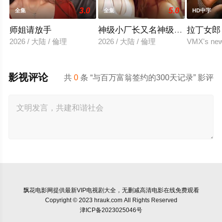
3.0
5.0
全集
全集
HD中字
师姐请放手
神级小厂长又名神级人生
拉丁女郎
2026 / 大陆 / 倫理
2026 / 大陆 / 倫理
VMX's newe
影视评论
共
0
条 “与百万富翁签约的300天记录” 影评
飘花电影网
提供最新VIP电视剧大全，无删减高清电影在线免费观看
Copyright © 2023 hrauk.com All Rights Reserved
津ICP备2023025046号