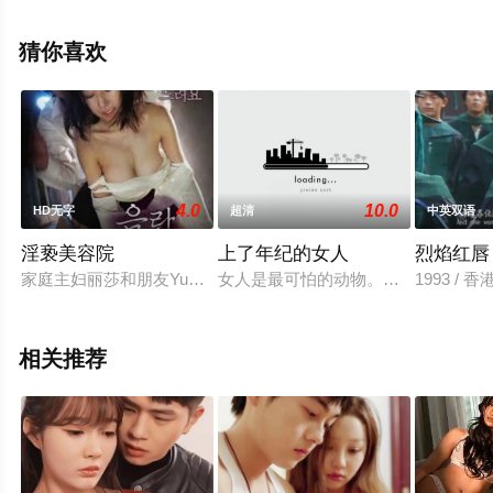
就上飘花影院，更多相关信息可移步至豆瓣电影、电视猫
或剧情网等平台了解。
猜你喜欢
4.0
10.0
HD无字
超清
中英双语
淫亵美容院
上了年纪的女人
烈焰红唇
家庭主妇丽莎和朋友Yuko在车站前 您将参观新开业的美容沙龙
女人是最可怕的动物。影片中的男主
1993 / 
相关推荐