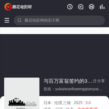






与百万富翁签约的300天记录
分享

别名：yubaiwanfuwengqianyuede300tianjilu
日本
伦理,三级
2025
3.0