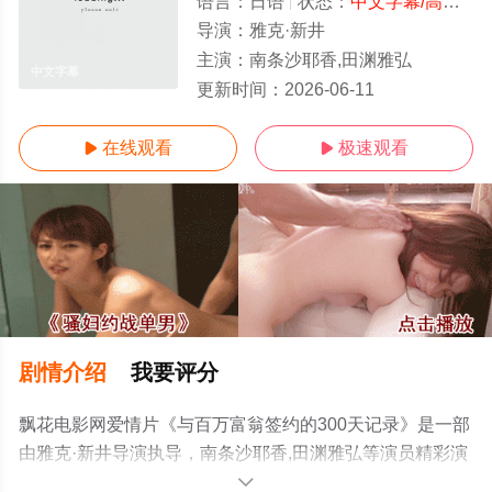
语言：
日语
状态：
中文字幕/高清
- 
导演：
雅克·新井
主演：
南条沙耶香,田渊雅弘
中文字幕
更新时间：
2026-06-11
在线观看
极速观看


剧情介绍
我要评分
飘花电影网爱情片《与百万富翁签约的300天记录》是一部
由雅克·新井导演执导，南条沙耶香,田渊雅弘等演员精彩演
绎的日本电影，手机免费观看高清未删减完整版电影大全
