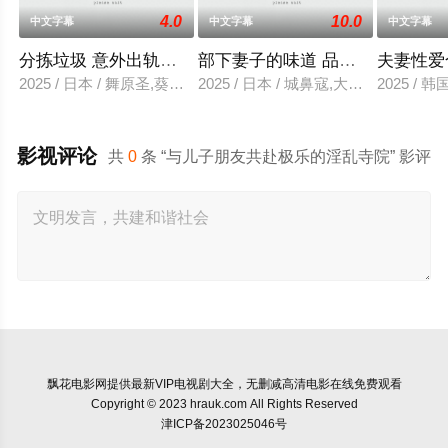
4.0
10.0
中文字幕
中文字幕
中文字幕
分拣垃圾 意外出轨性爱
部下妻子的味道 品尝的上司
夫妻性爱
2025 / 日本 / 舞原圣,葵悠太
2025 / 日本 / 城鼻寇,大泽透,中山健二
2025 /
影视评论
共
0
条 “与儿子朋友共赴极乐的淫乱寺院” 影评
飘花电影网
提供最新VIP电视剧大全，无删减高清电影在线免费观看
Copyright © 2023 hrauk.com All Rights Reserved
津ICP备2023025046号