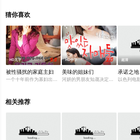
影院，更多相关信息可移步至豆瓣电影、电视猫或剧情网
等平台了解。
猜你喜欢
9.0
2.0
HD无字
HD中字
超清
被性骚扰的家庭主妇
美味的姐妹们
承诺之地
一个十年前作为寡妇出现在她眼前的中年男人， 患有心脏病的男
河妍的男朋友知晟决定一起去自己弟
以色列电
相关推荐