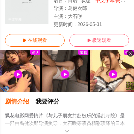
语言：
日语
状态：
中文字幕/高清
- 
导演：
岛健次郎
主演：
大石咲
中文字幕
更新时间：
2026-05-31
在线观看
极速观看


剧情介绍
我要评分
飘花电影网爱情片《与儿子朋友共赴极乐的淫乱寺院》是
一部由岛健次郎导演执导，大石咲等演员精彩演绎的日本
电影，手机免费观看高清未删减完整版电影大全就上飘花
