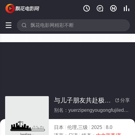






与儿子朋友共赴极乐的淫乱寺院
分享

别名：yuerzipengyougongfujiledeyinluansiyuan
日本
伦理,三级
2025
8.0