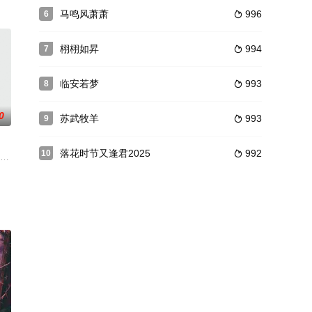
是一个漂流的故事，讲的是在荒瘠和残酷的乱世里，仍然有
马鸣风萧萧
996
6

栩栩如昇
994
7

临安若梦
993
8

0
苏武牧羊
993
9

落花时节又逢君2025
992
10

快乐、困顿、
暗恋的学长魏振国被她的死对头--艳光四射的模特儿关
香港著名演员吴启华饰演)从美院辞职与他极赋艺术天份的女学生艾羽(由内地当