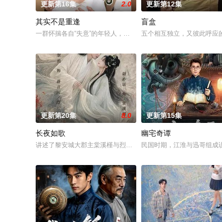
更新第16集
2.0
更新第12集
其实不是重逢
盲盒
一群怀揣各自“失意”的年轻人，在沿海小城南安相遇相知，他们
五个相互独立，又彼此呼应的
更新第20集
8.0
更新第15集
长夜如歌
幽宅奇谭
讲述了黎安城大郡主棠溪槿与烈云峥之间曲折动人的情感，以及
民国时期，江淮与迅哥组成说