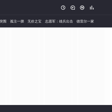




突围
孤注一掷
无价之宝
志愿军：雄兵出击
德雷尔一家