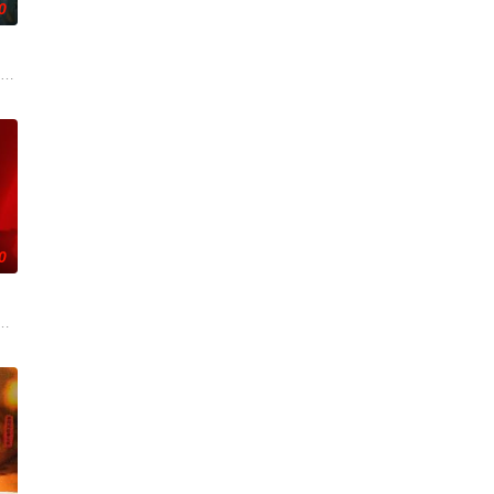
0
无用之人”；共
帅许又安与昆曲名伶荣筱楠推向不死不休的对立绝境。而他
市 海南越酷文化传媒有限公司
0
与女探长穆英搭
强联手，携手霍仙姑（陈瑶 饰）与九门诸人共赴冒险奇
辉，大平王朝有史以来个以女子进士科三元及第入翰林院的奇女子。十年前的