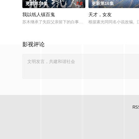
更新第10集
7.0
更新第16集
我以纸人镇百鬼
天才，女友
苏木继承了失踪父亲留下的白事馆，本想低调扎纸维生，却因一
根据素光同同名小说改编。
影视评论
RS