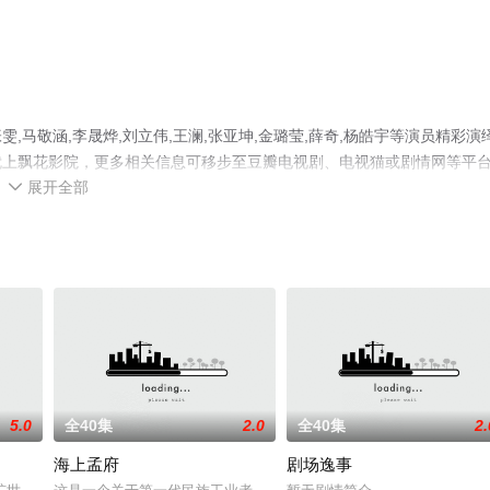
马敬涵,李晟烨,刘立伟,王澜,张亚坤,金璐莹,薛奇,杨皓宇等演员精彩演
就上飘花影院，更多相关信息可移步至豆瓣电视剧、电视猫或剧情网等平
展开全部

5.0
全40集
2.0
全40集
2.
海上孟府
剧场逸事