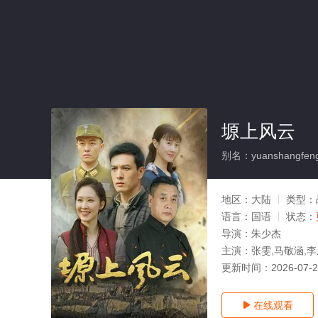
塬上风云
别名：yuanshangfen
地区：
大陆
类型：
语言：
国语
状态：
导演：
朱少杰
主演：
张雯,马敬涵,李
更新时间：
2026-07-
在线观看
