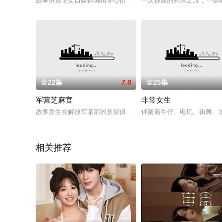
故事讲述宅女自媒体编辑李心怡，在机缘巧合之下受到见习爱神
一次惊险的和亲之旅，一场
全22集
7.0
全25集
军营芝麻官
非常女生
故事发生在解放军某部的基层俱乐部。因老主任调离，很有文艺天
伴随着牛仔、电玩、街舞、迪
相关推荐