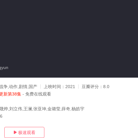
gyun
战争,动作,剧情,国产
上映时间：
2021
豆瓣评分：
8.0
更新第38集
- 免费在线观看
晟烨,刘立伟,王澜,张亚坤,金璐莹,薛奇,杨皓宇
26
极速观看
