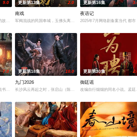
9.0
更新第13集
2.0
更新第16集
3.
南戏
夜语记
决心各展所长创办旅行社。他们以当地的特色人文与美食为引
故事——用一场精心策划的“夏令营”完成复仇的受害者；临终前与遗憾和解的“
军阀混战的民国奉城，玉佛头离奇失窃，戏班主横尸戏台，将冷血少
2025年7月网络剧备案当代 都
7.0
更新第18集
10.0
更新第20集
2.
九门2026
御廷谣
他们在复杂局势中坚守初心、勇敢面对困难的爱情故事。通过剧
书班子，偶遇“白天人住屋，晚上鬼占房”的阴阳宅，江淮被掳走配“阴婚”。他
长沙风云再起之时，张启山（陈伟霆 饰）与吴老狗（曾舜晞 饰）强
改编自行烟烟的同名小说。孟廷