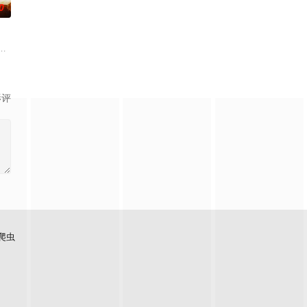
0
的喜欢。”那个夜
年神探慕天行携竹马神探社成员横扫诡事，从市井少
，两个孤独的人因机缘巧合相遇。一人背负过往伤痕，避世居于深山；一人心
影评
爬虫