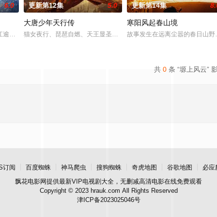
6.0
更新第12集
5.0
更新第14集
8.
大唐少年天行传
寒阳风起春山境
具流血的新娘纸人卷入了一场跨越十年的惊天阴谋。这纸人身上
江逾白长大以后，林知夏忽然对他说：“江逾白，我喜欢你，哲学和生物学意义上
猫女夜行、琵琶自燃、天王显圣、少年失踪......长安怪事扎堆？少
故事发生在远离尘嚣的春日山野
共
0
条 “塬上风云” 
S订阅
百度蜘蛛
神马爬虫
搜狗蜘蛛
奇虎地图
谷歌地图
必应
飘花电影网
提供最新VIP电视剧大全，无删减高清电影在线免费观看
Copyright © 2023 hrauk.com All Rights Reserved
津ICP备2023025046号