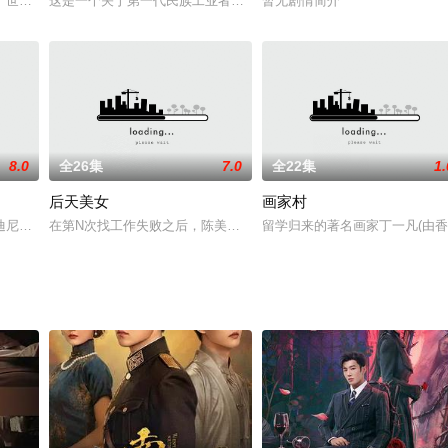
的眷顾，爱神承诺为她找到她的真命天子，并给与李心怡可以获
旷世的凄美爱恋，一个巨大的政治阴谋！
这是一个关于第一代民族工业者，实业救国，自强不息的故事。这也
暂无剧情简介
8.0
全26集
7.0
全22集
1.
后天美女
画家村
分的侦察营二级士官富晓乐阴差阳错的当上了俱乐部的“代理
尼斯乐园、cosplay 、快餐文化长大的新一代独生子女们，同样有着他们的
在第N次找工作失败之后，陈美又遇上了令人痛心的事情——大专时代
留学归来的著名画家丁一凡(由