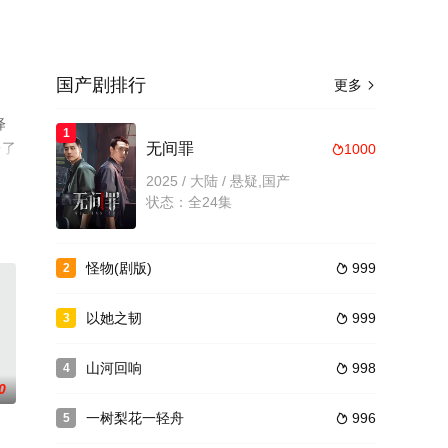
国产剧排行
更多

绎
1
台了
无间罪
1000

2025 / 大陆 / 悬疑,国产
状态：全24集
怪物(剧版)
999
2

以她之韧
999
3

山河回响
998
4

0
一树梨花一轻舟
996
5
