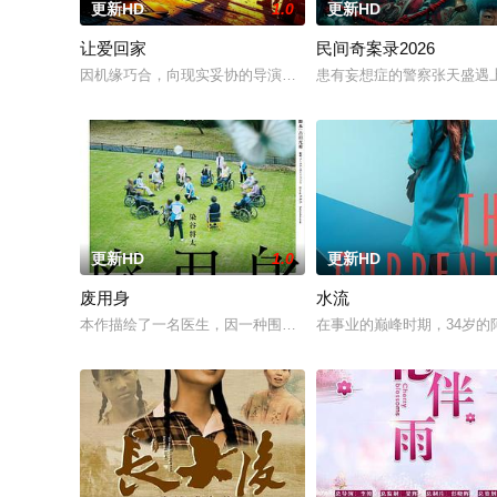
更新HD
1.0
更新HD
让爱回家
民间奇案录2026
因机缘巧合，向现实妥协的导演朱达仁萌生拍一部《河南人在北
患有妄想症的警察张天盛遇上
更新HD
1.0
更新HD
废用身
水流
本作描绘了一名医生，因一种围绕“废用身”——因瘫痪等原因已
在事业的巅峰时期，34岁