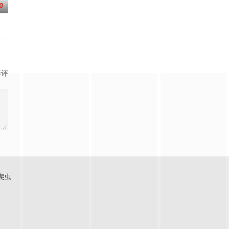
0
情隔阂，和父亲和解
，只有最单纯的坚定，然而，在这个充满意外的年纪，未来
。被那微不足道的成就麻醉过后他该如何面对现实，能改变他的命运的是谁？
影评
爬虫