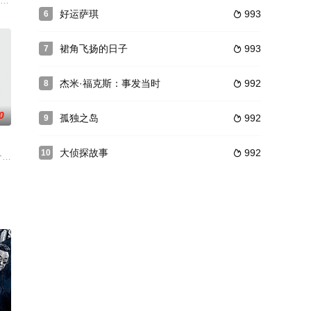
妇，还有一名单亲妈
京戏”为由将10岁的儿子京京（费洋）丢给了早年丧妻今独自在南方城市生活的
好运萨琪
993
6

裙角飞扬的日子
993
7

杰米·福克斯：事发当时
992
8

0
孤独之岛
992
9

大侦探故事
992
10

活状况，但倒霉的他
nna饰)，一个癌症末期的病人，却活得问心无愧，不像其他抑郁和绝望病人，他享受