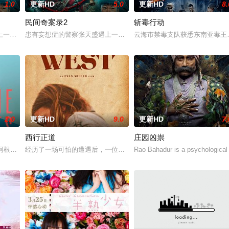
1.0
更新HD
5.0
更新HD
8.
民间奇案录2
斩毒行动
京》电影的念头，在说服主编姚松、老乡韩战、二房东杨小强加
一起离奇的神像杀人事件，勘案过程中，牵引出“婴胎报仇”，“娘娘索命”等一
患有妄想症的警察张天盛遇上一起离奇的神像杀人事件，勘案过程中，牵
云海市禁毒支队获悉东南亚毒王廖
2.0
更新HD
9.0
更新HD
7.
西行正道
庄园凶祟
无恢复可能的四肢——的治疗方法，而一步步踏入在追求理想
的阿根廷造型师丽娜在瑞士的一场颁奖典礼后，被一种突如其来的冲动驱使。回
经历了一场可怕的遭遇后，一位小镇女子向疏远的哥哥借了钱，独自
Rao Bahadur is a psychological