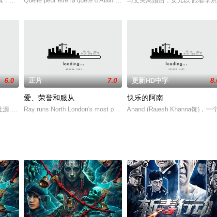
,小野塚勇人,出口夏希,松坂庆子,中岛朋子,坪仓由幸,津田宽治,
镇，才刚发生的谋杀疑云，让初来乍到的他立刻蒙上一层阴霾，邻居除了房东夫
Quelle peut être la quête d’Alain Ducasse, le petit garç
与丈夫离婚后，女儿以“跟着学
6.0
正片
7.0
更新HD中字
8.
爱、荣誉和服从
快乐的阿南
致敬奖”。Francis（泽维尔·多兰 X
杜源 饰）是个见过世面的复员军人，他想通过辛勤的劳动改变自己和家人的生
Ray runs North London's most powerful criminal gang,
Anand (Rajesh Kha