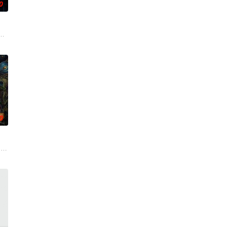
0
连串妖异事件，
引出“婴胎报仇”，“娘娘索命”等一连串妖异事件，
爷将携600余公斤毒品来云交易，火速成立“斩毒行动”专案组，借调警员安迪
0
到布宜诺斯艾利斯后
一人踏上穿越西德克萨斯州的旅程，寻求紧急医疗救助。一
 drama set against the bac