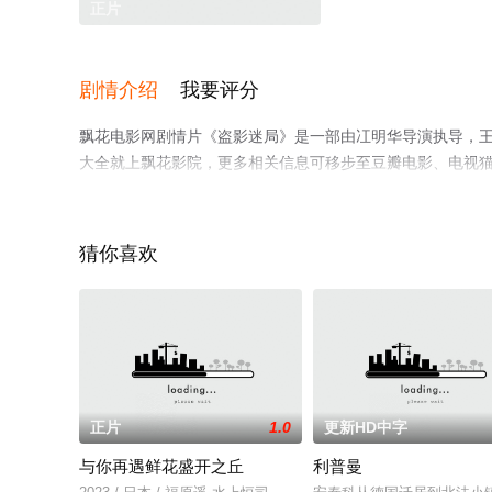
正片
剧情介绍
我要评分
飘花电影网剧情片《盗影迷局》是一部由冮明华导演执导，
大全就上飘花影院，更多相关信息可移步至豆瓣电影、电视
猜你喜欢
正片
1.0
更新HD中字
与你再遇鲜花盛开之丘
利普曼