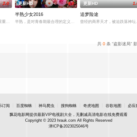
2.0
更新HD
4.0
更新HD
1.
半熟少女2016
追梦险途
十二届中华慈善奖最具爱心慈善楷模张彦杰老师的故事改编，通
重重阻力，克服种种困难，组建乐队追求自己的音乐梦想，并走出了困住他的亲
半熟，是对青春期最合理的定义，它是梦开始的地方，没有深思熟虑
曾经的商界天才，被迫跌落神坛
共
0
条 “盗影迷局” 
S订阅
百度蜘蛛
神马爬虫
搜狗蜘蛛
奇虎地图
谷歌地图
必应
飘花电影网
提供最新VIP电视剧大全，无删减高清电影在线免费观看
Copyright © 2023 hrauk.com All Rights Reserved
津ICP备2023025046号