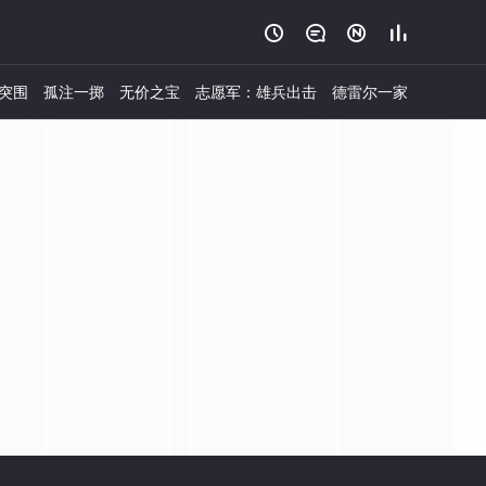




突围
孤注一掷
无价之宝
志愿军：雄兵出击
德雷尔一家