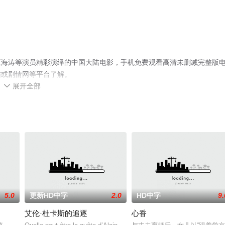
王海涛等演员精彩演绎的中国大陆电影，手机免费观看高清未删减完整版
猫或剧情网等平台了解。
展开全部

5.0
更新HD中字
2.0
HD中字
9.
艾伦·杜卡斯的追逐
心香