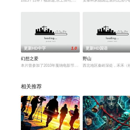
2023 / 日本 / 福原遥,水上恒司,伊藤健太郎,嶋崎斗亜,上川周作
安泰科从德国迁居到北法小
更新HD中字
1.0
更新HD国语
幻想之爱
野山
本片曾参加了2010年戛纳电影节的“国际影评人周”单元，并获得不“青年
西北地区秦岭深处，禾禾（
相关推荐