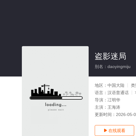
盗影迷局
别名：daoyingmiju
地区：
中国大陆
类
语言：
汉语普通话
导演：
冮明华
主演：
王海涛
更新时间：
2026-05-
在线观看
