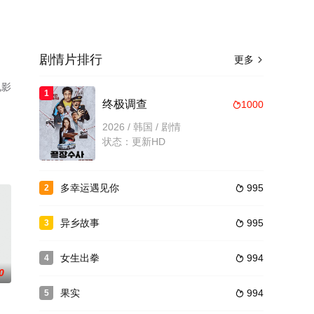
剧情片排行
更多

电影
1
终极调查
1000

2026 / 韩国 / 剧情
状态：更新HD
多幸运遇见你
995
2

异乡故事
995
3

女生出拳
994
4

0
果实
994
5
