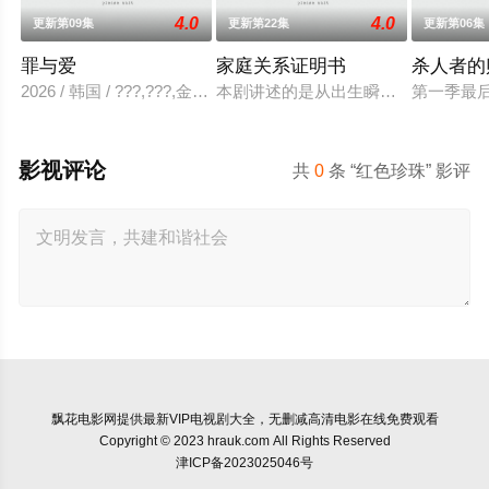
4.0
4.0
更新第09集
更新第22集
更新第06集
罪与爱
家庭关系证明书
杀人者的
2026 / 韩国 / ???,???,金贤叙,???
本剧讲述的是从出生瞬间开始就被打
第一季最
影视评论
共
0
条 “红色珍珠” 影评
飘花电影网
提供最新VIP电视剧大全，无删减高清电影在线免费观看
Copyright © 2023 hrauk.com All Rights Reserved
津ICP备2023025046号