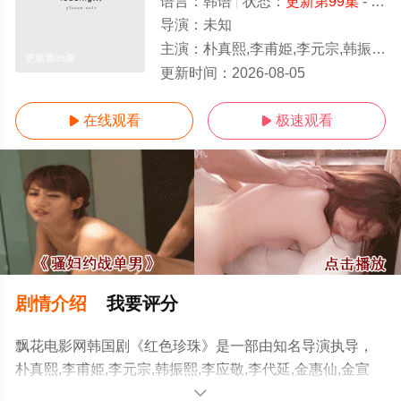
语言：
韩语
状态：
更新第99集
- 免费在线观看
导演：
未知
主演：
朴真熙,李甫姫,李元宗,韩振熙,李应敬,李代延,金惠仙,金宣敬,이정용,채빈
更新第99集
更新时间：
2026-08-05
在线观看
极速观看


剧情介绍
我要评分
飘花电影网韩国剧《红色珍珠》是一部由知名导演执导，
朴真熙,李甫姫,李元宗,韩振熙,李应敬,李代延,金惠仙,金宣
敬,이정용,채빈等演员精彩演绎的韩国电视剧，手机免费观
