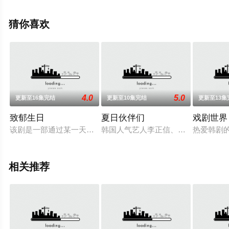
看高清未删减完整版电视剧全集就上飘花影院，更多相关
信息可移步至豆瓣电视剧、电视猫或剧情网等平台了解。
猜你喜欢
4.0
5.0
更新至16集完结
更新至10集完结
更新至13集
致郁生日
夏日伙伴们
戏剧世界
该剧是一部通过某一天突然选择了死亡的朋友留下的疑问的照片
韩国人气艺人李正信、权玄彬、林娜荣和李
热爱韩剧的
相关推荐