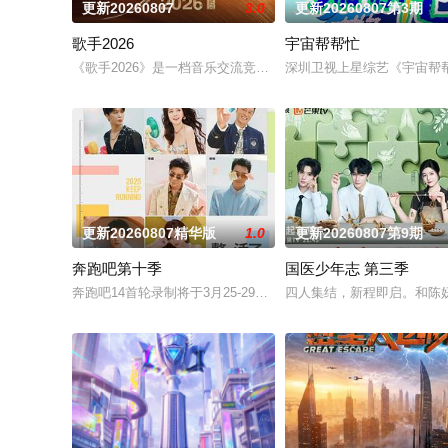
更新20260807
3.0
更新20260807第3期
歌手2026
宇宙帮帮忙
《歌手2026》是一档音乐交流竞技节目。节目集结全球实力唱
深圳卫视上星综艺《宇宙帮
更新20260807精华版
1.0
更新20260807第9期
奔跑吧第十季
国医少年志 第三季
奔跑吧14首轮录制将于3月25-29日开启
四人集结，新程即启。和陈