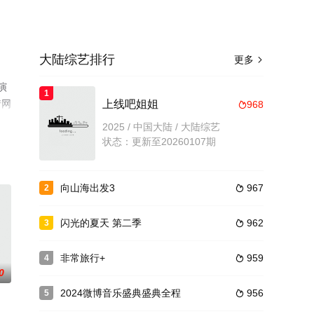
大陆综艺排行
更多

演
1
情网
上线吧姐姐
968

2025 / 中国大陆 / 大陆综艺
状态：更新至20260107期
向山海出发3
967
2

闪光的夏天 第二季
962
3

非常旅行+
959
4

0
2024微博音乐盛典盛典全程
956
5
