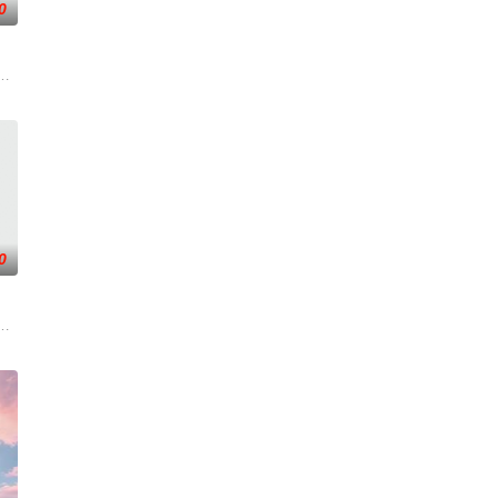
0
看完会忍不住反复回味的舞台。
幸福来敲门》，每期节目请出4位嘉宾说出自己幸福心愿,心愿中包含各种公益
0
领悟到亲手实践。
创的调解类谈话节目，由新娱乐和上海市司法局联合制作。节目以调解百姓纠