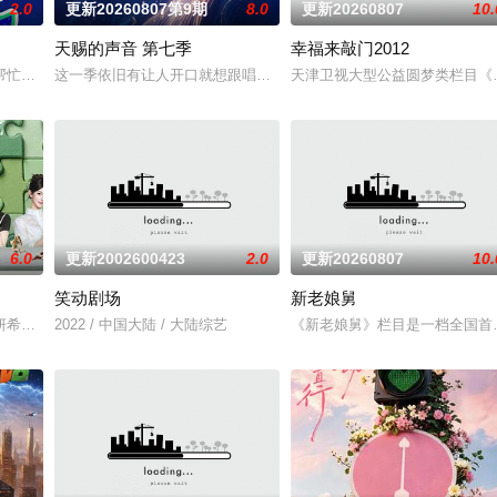
2.0
更新20260807第9期
8.0
更新20260807
10.
天赐的声音 第七季
幸福来敲门2012
将，在每周的直播比拼中高能开唱，演绎各国音乐风情、展现
帮忙》是一档以文具快闪店为场景的真人秀。
这一季依旧有让人开口就想跟唱的歌，有意想不到的合作搭档，更有
天津卫视大型公益圆梦类栏目《
6.0
更新2002600423
2.0
更新20260807
10.
笑动剧场
新老娘舅
妍希、夏之光、高卿尘、李雅娟一起，走进中医的万千世界，从草木到经络，从
2022 / 中国大陆 / 大陆综艺
《新老娘舅》栏目是一档全国首