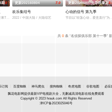
3期
2.0
更新202160804
7.0
更新20260807先导陪看上
3.
版
欢乐集结号
心动的信号 第九季
芒果TV超大型密室逃脱真人秀《密室大逃脱》的官方定制衍生节目。节目邀请
2022 / 中国大陆 / 大陆综艺
节目以“坦荡心动，爱意直行”
共
0
条 “名侦探俱乐部 第十一季” 
S订阅
百度蜘蛛
神马爬虫
搜狗蜘蛛
奇虎地图
谷歌地图
必应
飘花电影网
提供最新VIP电视剧大全，无删减高清电影在线免费观看
Copyright © 2023 hrauk.com All Rights Reserved
津ICP备2023025046号