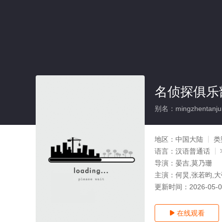
名侦探俱乐
别名：mingzhentanjuleb
地区：
中国大陆
类
语言：
汉语普通话
导演：
晏吉,莫乃珊
主演：
何炅,张若昀,大
更新时间：
2026-05-
在线观看
