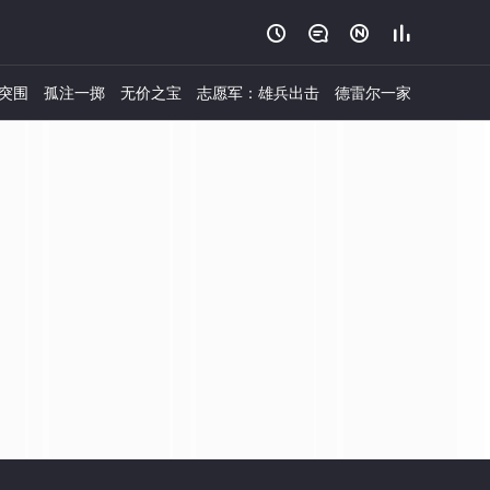




突围
孤注一掷
无价之宝
志愿军：雄兵出击
德雷尔一家