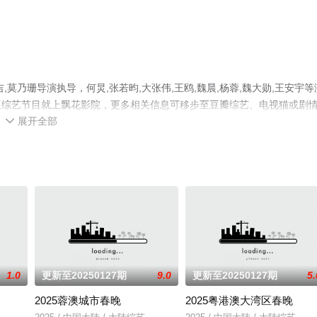
莫乃珊导演执导，何炅,张若昀,大张伟,王鸥,魏晨,杨蓉,魏大勋,王安宇等
版综艺节目就上飘花影院，更多相关信息可移步至豆瓣综艺、电视猫或剧
展开全部

1.0
更新至20250127期
9.0
更新至20250127期
5.
2025蓉澳城市春晚
2025粤港澳大湾区春晚