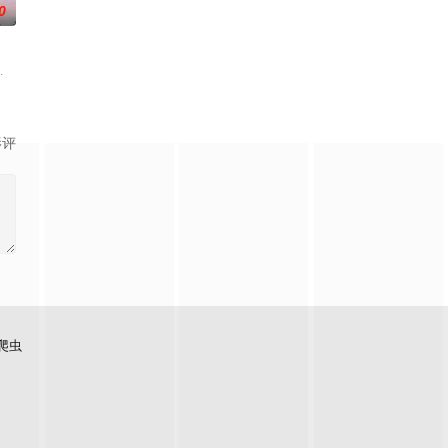
0
大神玩家进入全封
为核心主题，聚焦真诚直白的新式恋爱，告别无效拉扯，走进心动小屋，见证单身
影评
爬虫