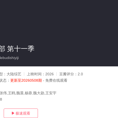
部 第十一季
udishiyiji
型：
大陆综艺
上映时间：
2026
豆瓣评分：
2.0
状态：
更新至20260508期
- 免费在线观看
张伟,王鸥,魏晨,杨蓉,魏大勋,王安宇
08
极速观看
