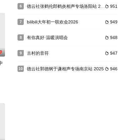
德云社张鹤伦郎鹤炎相声专场洛阳站 2025
951
6

bilibili大年初一联欢会2026
949
7

有你真好·温暖演唱会
948
8

0
古村的音符
947
9

中
德云社郭德纲于谦相声专场南京站 2025
946
10

，通过丰富多样的主题和互动形式，打造芒果陪你过新年