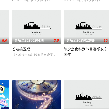
直播节目，精彩内容持续输出。这里有惊喜，有悬念，全面直击
2025 / 中国大陆 / 大陆综艺
2025 / 中国大陆 / 大陆综艺
8.0
更新至20250204期
3.0
更新至20250128期
10.
芒着接五福
除夕之夜特别节目喜乐安宁
国年
《芒着接五福》以春节为背景，联动湖南卫视芒果TV双平台热播剧综
2025 / 中国大陆 / 大陆综艺