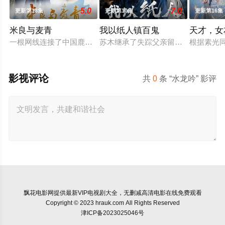
5.0
7.0
更新第13集
更新第10集
更新第16集
米良与麦青
我以纸人镇百鬼
天才，女
一根网线连接了中国鹿鸣村和英国牛津，麦香通过视频向米良宣
苏木继承了失踪父亲留下的白事馆，
根据素光
影视评论
共
0
条 “水龙吟” 影评
飘花电影网
提供最新VIP电视剧大全，无删减高清电影在线免费观看
Copyright © 2023 hrauk.com All Rights Reserved
津ICP备2023025046号