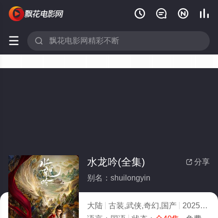






水龙吟(全集)
分享

别名：shuilongyin
大陆
古装,武侠,奇幻,国产
2025
8.0