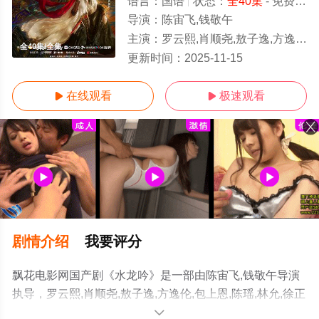
语言：
国语
状态：
全40集
- 免费在线观看
导演：
陈宙飞,钱敬午
主演：
罗云熙,肖顺尧,敖子逸,方逸伦,包上恩,陈瑶,林允,徐正溪,王以纶,谢彬彬,姜贞羽,白
全40集/全集
更新时间：
2025-11-15
在线观看
极速观看


剧情介绍
我要评分
飘花电影网国产剧《水龙吟》是一部由陈宙飞,钱敬午导演
执导，罗云熙,肖顺尧,敖子逸,方逸伦,包上恩,陈瑶,林允,徐正
溪,王以纶,谢彬彬,姜贞羽,白澍,李家豪,杨仕泽,常华森,夏之
