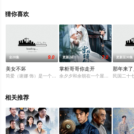
光,张芷溪,王驾麟,娃尔,欧米德,圻夏夏,邱心志,张峻宁,王子
睿,修庆,崔鹏,卢星宇,刘昱晗,张垒,陈博豪,杜雨宸,侯桐江,李
猜你喜欢
菲,李奕臻,白海涛,等演员精彩演绎的大陆电视剧，大结局剧
情已揭晓（全40集），手机免费观看高清未删减完整版电
视剧全集就上飘花影院，更多相关信息可移步至豆瓣电视
剧、电视猫或剧情网等平台了解。
9.0
7.0
全28集
更新24
更新至30集
美女不坏
掌柜哥哥你走开
那年来了
简爱（谢娜 饰）是一个非常向往金钱的女人，唯一的心愿就是
余夕夕和余朝在一个屋檐下一起长大
民国二十
相关推荐