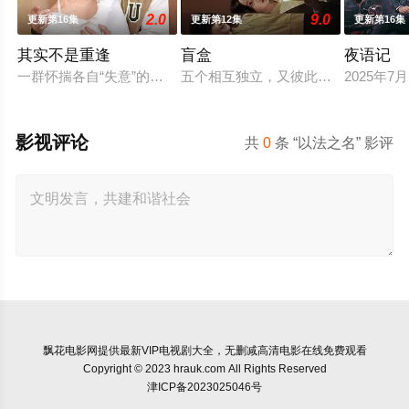
2.0
9.0
更新第16集
更新第12集
更新第16集
其实不是重逢
盲盒
夜语记
一群怀揣各自“失意”的年轻人，在沿海小城南安相遇相知，他们
五个相互独立，又彼此呼应的故事——
2025年
影视评论
共
0
条 “以法之名” 影评
飘花电影网
提供最新VIP电视剧大全，无删减高清电影在线免费观看
Copyright © 2023 hrauk.com All Rights Reserved
津ICP备2023025046号