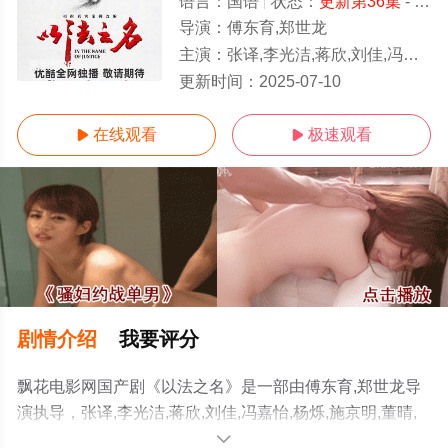
语言：
国语
状态：
更新第36集
- 免费在线观看
导演：
傅东育,郑世龙
主演：
张译,李光洁,蒋欣,刘佳,冯嘉怡,杨烁,施京明,董晴,丁勇岱,任重,徐梵溪,郝平,白冰
更新第36集
更新时间：
2025-07-10
在线观看
极速观看


剧情介绍
我要评分
飘花电影网国产剧《以法之名》是一部由傅东育,郑世龙导
演执导，张译,李光洁,蒋欣,刘佳,冯嘉怡,杨烁,施京明,董晴,
丁勇岱,任重,徐梵溪,郝平,白冰,是安,颜世魁,赵煊,宋熹,毛俊
