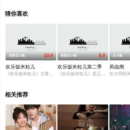
杰,田昊,刘冠成,黄义威,王艺荻,詹明君,周劢劼,金泽灏,孙强,
章煜奇,赵梓冲,艾东,朱元浩,纪帅,王劲松,陈创,林鹏,潘之琳
猜你喜欢
等演员精彩演绎的大陆电视剧，手机免费观看高清未删减
完整版电视剧全集就上飘花影院，更多相关信息可移步至
豆瓣电视剧、电视猫或剧情网等平台了解。
10.0
5.0
更新至10集
更新至14集
全30集
欢乐饭米粒儿
欢乐饭米粒儿第二季
凤临阁
《欢乐饭米粒儿》主要讲述了发生在老范（王振华饰）一家及小
《欢乐饭米粒儿》是辽宁广播电视台
在大同民
相关推荐