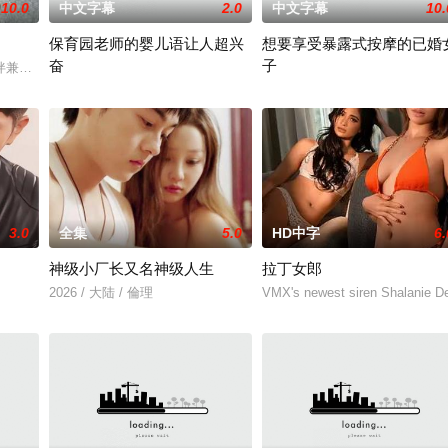
10.0
中文字幕
2.0
中文字幕
10.
保育园老师的婴儿语让人超兴
想要享受暴露式按摩的已婚
奋
子
伴兼名导须藤的墨西哥拍片邀约。她惊喜之余却感到不安，态度犹豫。这让曾被
2025 / 日本 / 白木由子
2025 / 日本 / 竹内夏希
3.0
全集
5.0
HD中字
6.
神级小厂长又名神级人生
拉丁女郎
2026 / 大陆 / 倫理
VMX's newest siren Shalanie De