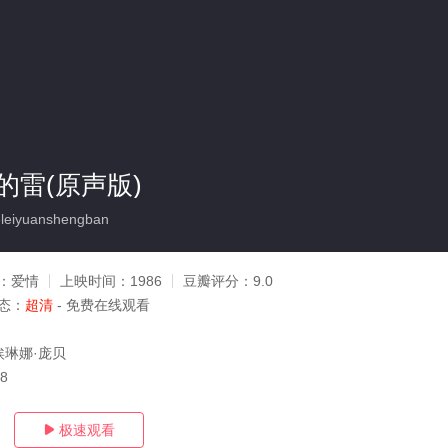
的雷(原声版)
leiyuanshengban
：
爱情
上映时间：
1986
豆瓣评分：
9.0
态：
超清
- 免费在线观看
l,埃琳娜·庞贝
28
极速观看
