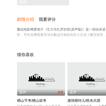
超清
剧情介绍
我要评分
飘花电影网爱情片《乞力马扎罗的雷(原声版)》是一部由米诺·圭里
影，手机免费观看高清未删减完整版电影大全就上飘花影院
猜你喜欢
正片
2.0
正片
楢山节考/楢山節考
激情模特儿/暗杀兵团