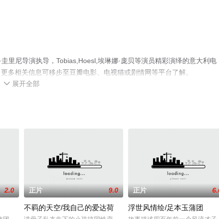
尼导演执导，Tobias,Hoesl,埃琳娜·庞贝等演员精彩演绎的意大利电
，更多相关信息可移步至豆瓣电影、电视猫或剧情网等平台了解。
展开全部

2.0
正片
9.0
正片
6.
不羁的天空/我自己的爱达荷
浮世风情绘/足本玉蒲团