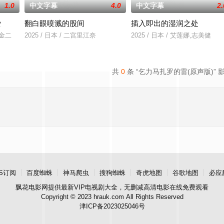
1.0
中文字幕
4.0
中文字幕
2.
爱
翻白眼喷溅的股间
插入即出的湿润之处
川金二
2025 / 日本 / 二宫里江奈
2025 / 日本 / 艾莲娜,志美健
共
0
条 “乞力马扎罗的雷(原声版)” 
S订阅
百度蜘蛛
神马爬虫
搜狗蜘蛛
奇虎地图
谷歌地图
必应
飘花电影网
提供最新VIP电视剧大全，无删减高清电影在线免费观看
Copyright © 2023 hrauk.com All Rights Reserved
津ICP备2023025046号