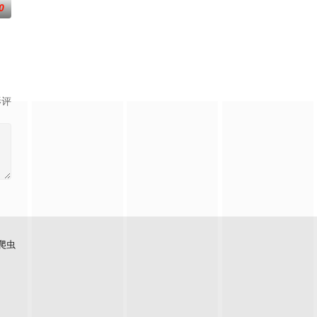
0
影评
爬虫