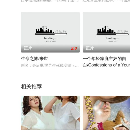
日本信州深shan的一个小村子里，由于贫困沿袭丅来的传统是，活
汪永芳主演的故事。一个魔
正片
2.0
正片
生命之旅/来世
一个年轻家庭主妇的自
白/Confessions of a You
别名：身后事/灵异生死线安娜（克里斯蒂娜bull;里奇Christina
American Housewife
卡罗尔（丽贝卡布鲁克）是
相关推荐