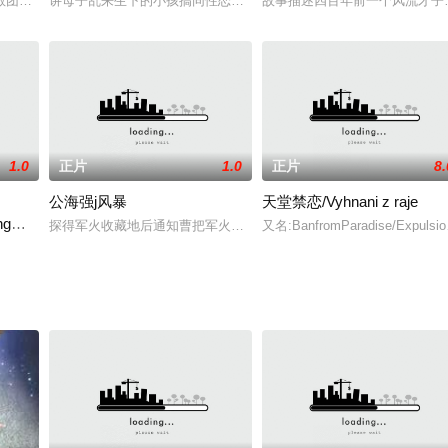
到70岁的老人要被长子背到楢shan上丢弃（曰;参
教团伙专以蛊害人，汪永芳是个迷人鲜艳的模特；后被魔教迷了心。到最后，尽
讲母子乱来生下的小孩搞同性恋。麦克（瑞凡bull;菲尼克斯）和斯考特
故事描述四百年前一个风流才子
1.0
正片
1.0
正片
8.
公海强j风暴
天堂禁恋/Vyhnani z raje
ng
Ricci饰）是一次车祸的幸存者，然而她
探得军火收藏地后通知曹把军火劫走.曹以军火逼阮交易张诗蓓：与陆
又名:BanfromParadise/Ex
一个年轻的婚姻幸福美满的纽约人，谁喜欢摆动四人与她的丈夫和一个结识的夫