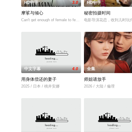
HD中字
3.0
HD中字
摩挲与倾心
秘密拍摄时间
Can't get enough of female to female action in "Kis
电影导演花恋，收到儿时玩
中文字幕
4.0
全集
用身体偿还的妻子
师姐请放手
2025 / 日本 / 桃井安娜
2026 / 大陆 / 倫理