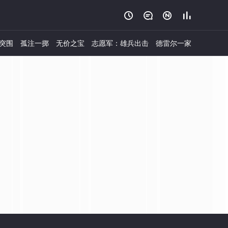




突围
孤注一掷
无价之宝
志愿军：雄兵出击
德雷尔一家