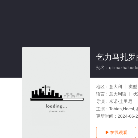
乞力马扎罗
别名：qilimazhaluode
地区：
意大利
类型
语言：
意大利语
状
导演：
米诺·圭里尼
主演：
Tobias,Hoes
更新时间：
2024-06-
在线观看
