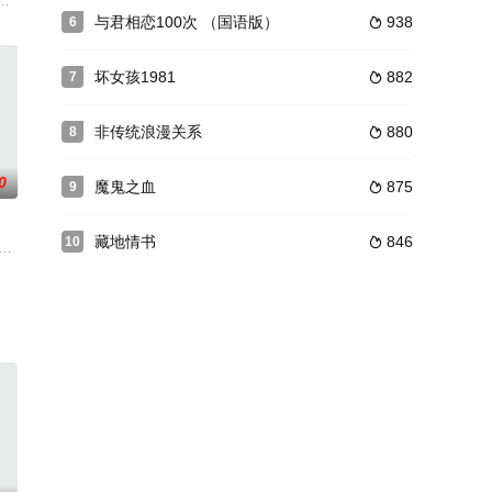
情色欲的故事。香港
（基努bull;里维斯）同为沦落街头的男妓，
，命犯桃花，一夕得一荒唐绮梦，初则征歌逐色，继而沉沦欲海，终至惨遭灭
与君相恋100次 （国语版）
938
6

坏女孩1981
882
7

非传统浪漫关系
880
8

0
魔鬼之血
875
9

藏地情书
846
10

结怨.阮来港后得悉曹等人在此曹妻因而折磨至死.曹等
pulsionfromParadise在这部最新作品里，齐蒂洛娃大胆地
妇。一天卡罗尔的寡