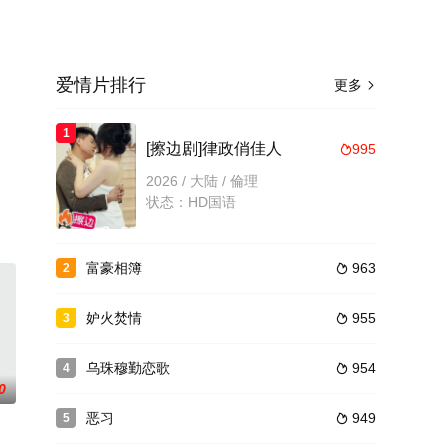
爱情片排行
更多

1
[擦边剧]律政俏佳人
995

2026 / 大陆 / 倫理
状态：HD国语
富豪相簿
963
2

妒火焚情
955
3

乌珠穆勤恋歌
954
4

0
恶习
949
5
