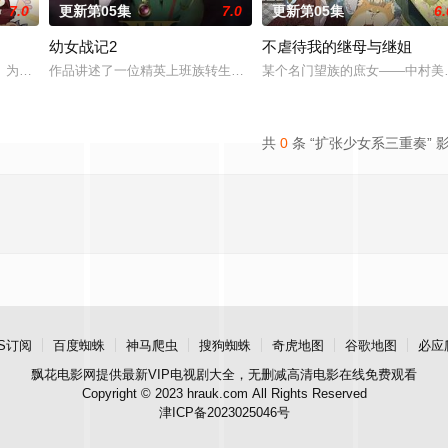
7.0
更新第05集
7.0
更新第05集
6.
幼女战记2
不虐待我的继母与继姐
」为舞台，一众如同疯跑乱咬、四处乱窜的迷途犬们，热热闹闹、鸡飞狗跳的日
作品讲述了一位精英上班族转生至战火纷飞的异世界，成为少女谭雅·
某个名门望族的庶女——中村美
贤者艾福达尔从现代转生至异世界后，将人生的一切都花费在
共
0
条 “扩张少女系三重奏” 
S订阅
百度蜘蛛
神马爬虫
搜狗蜘蛛
奇虎地图
谷歌地图
必应
飘花电影网
提供最新VIP电视剧大全，无删减高清电影在线免费观看
Copyright © 2023 hrauk.com All Rights Reserved
津ICP备2023025046号