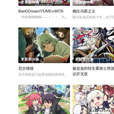
更新第08集
3.0
更新第05集
BanGDream!YUME∞MITA
梅比乌斯之尘
「哔呀啊啊啊啊——！！！」为了乐团出道而突然集结的团员们
陨石坠落后的第十年，由于巨
更新第06集
6.0
更新第06集
尼古喵喵
被追放的转生重骑士用
识开无双
尼古喵喵是只超爱抽烟的废物兽人！因为缺乏伦理与卫生观念，
“重骑士”——那是一个以