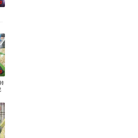
0
斯”的特殊能力
传为“窥之生厄、亵之招祟”的“不可触碰之物”。世
病に悩まされている女子高生・赤石黒絵（クロエ）。不器用で人との交流を
0
转
记
来这里吧邦多利你和我都是邦多利！
缺乏灵活性，攻击
00年后的世界一展外挂威能！大贤者艾福达尔从现代转生至异世界后，将人生的