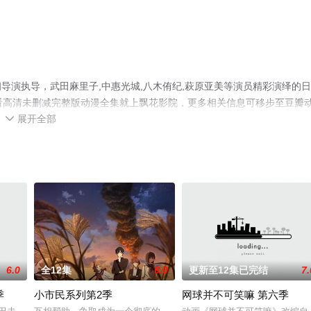
导演执导，武田麻里子,中惠光城,八木侑纪,萩原亚美等演员精彩演绎的
看高清未删减完整版动漫全集就上飘花影院，更多相关信息可移步至豆瓣
展开全部

6.0
全12集
6.0
更新至12集已完结
7.
季
小市民系列第2季
网球并不可笑嘛 第六季