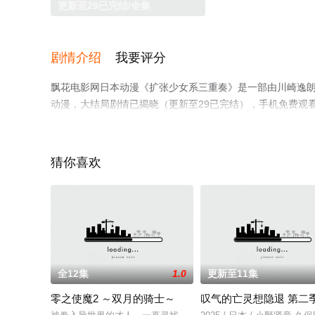
更新至29已完结/全集
剧情介绍
我要评分
飘花电影网日本动漫《扩张少女系三重奏》是一部由川崎逸朗
动漫，大结局剧情已揭晓（更新至29已完结），手机免费观
漫、电视猫或剧情网等平台了解。
猜你喜欢
全12集
1.0
更新至11集
零之使魔2 ～双月的骑士～
叹气的亡灵想隐退 第二