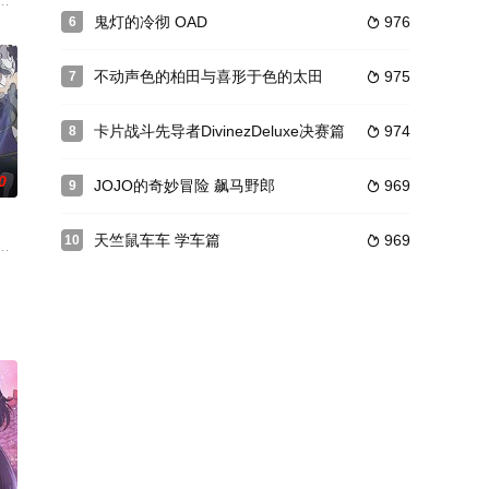
诚二,大塚明夫,道
称之为“动脑子”的推理活动，有过一段苦涩的经历，这
oots（ルーツ）原作、Piyo作画的同名漫画。作品主要是围绕着龟井户高校
鬼灯的冷彻 OAD
976
6

不动声色的柏田与喜形于色的太田
975
7

卡片战斗先导者DivinezDeluxe决赛篇
974
8

0
JOJO的奇妙冒险 飙马野郎
969
9

天竺鼠车车 学车篇
969
10

鸣泷庄。可是，这里
洒帅气，所以被同学们称为「王子」。虽然宵也想象漫画
三年发生的故事，故疾风传也可以理解为《火影忍者》第二部。不知不觉《火