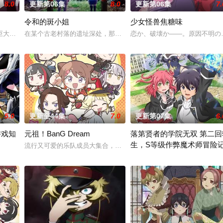
8.0
更新第06集
8.0
更新第06集
7.
令和的斑小姐
少女怪兽焦糖味
！虽然每个人都拥有耀眼夺目的个性与实力，但现在的她们根本
大结晶释放出的神秘粒子“梅比乌斯之尘”的影响，一部分孩子获得了名为“拉姆
在某个古老村落的遗址深处，那一片禁止入内的区域里，存在着被口口相
恋か、破壊か――。原因不明の
5.0
更新至44集
7.0
更新第07集
6.
游戏知
元祖！BanG Dream
落第贤者的学院无双 第二回
生，S等级作弊魔术师冒险
不是把烟头往窗外乱丢，就是对人乱吐口水，偶尔还会做出一些
流行又可爱的乐队成员大集合，充满前卫魅力的痛快女子乐队喜剧！
防御为主，吸引敌人攻击以保护队友的职业。然而，与其他防御职业相比，其性能
由绝望中转生的最强贤者，到4