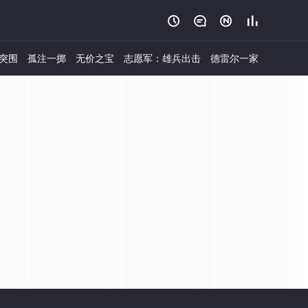




突围
孤注一掷
无价之宝
志愿军：雄兵出击
德雷尔一家