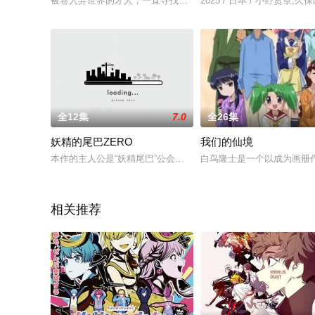
被卷入异世界的才人，一直寻找着回到原来世界的方法。终于有
2025 / 日本 / 小野贤
全12集
7.0
全26集
妖精的尾巴ZERO
我们的仙境
本作的主人公是“妖精尾巴”公会的初代会长梅比斯，和亲友泽拉
白鸟隆士是一个以成为画册
相关推荐