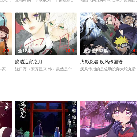
一天，他遇到了能够回到日本的千年一遇的好机会，但是，才人
章,久保田未梦,菲鲁兹·蓝,小原好美,天崎滉平,杉田智和,古贺葵,大地叶,关根明良,前田
互相帮助，争取成为一个彻底的小市民吧。小鸠过去因为喜欢进行被他
动画《网球并不可笑嘛》改编自R
2.0
全12集
10.0
更新至553集
4.
皎洁迎宵之月
火影忍者 疾风传国语
两个人在天狼岛生活的她天真烂漫而且喜欢读书，另外，她的
作家为目标的专科学生。由于自己家比较远，所以一个人住进了上学比较方便的
泷口宵（安齐星来 饰）虽然是个女生，但是她长相俊美，举止也很潇
疾风传指的是佐助投奔大蛇丸后