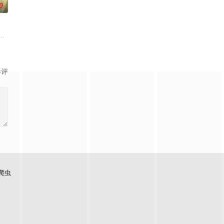
0
常世界！ 依旧针锋
提古雷查夫，并凭借前世的理智与知识在帝国军中步步高
冶，原本与母亲两人过着虽清贫却幸福的生活。然而有一天，她深爱的母亲去
影评
爬虫