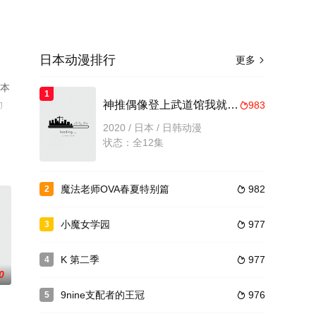
日本动漫排行
更多

日本
1
动
神推偶像登上武道馆我就死而无憾
983

2020 / 日本 / 日韩动漫
状态：全12集
魔法老师OVA春夏特别篇
982
2

小魔女学园
977
3

K 第二季
977
4

0
9nine支配者的王冠
976
5
