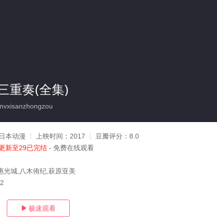
三重奏(全集)
vxisanzhongzou
日本动漫
上映时间：
2017
豆瓣评分：
8.0
更新至29已完结
- 免费在线观看
惠光城,八木侑纪,萩原亚美
12
极速观看
