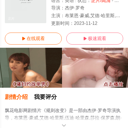
语言：
英语
状态：
正片/高清
- 免费在线观看
导演：
杰伊·罗奇
主演：
布莱恩·豪威,艾德·哈里斯,伍迪·哈里森,莎拉·保罗森,朗·里维斯顿,斯宾塞·加雷特,
正片
更新时间：
2023-11-12
在线观看
极速观看


剧情介绍
我要评分
飘花电影网剧情片《规则改变》是一部由杰伊·罗奇导演执
导，布莱恩·豪威,艾德·哈里斯,伍迪·哈里森,莎拉·保罗森,朗·
里维斯顿,斯宾塞·加雷特,布丽特妮·安德伍德,贾斯汀·加斯
