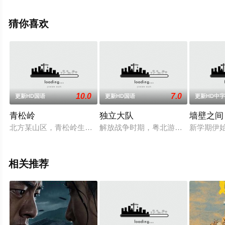
顿,朱丽安·摩尔,凯蒂·柯丽克,奥斯汀·潘德尔顿,艾米·波勒,蒂
娜·菲,布莱恩·威廉姆斯,沃尔夫·布利策,彼特·麦尼科,布兰妮·
猜你喜欢
斯皮尔斯,巴拉克·等演员精彩演绎的美国电影，手机免费观
看高清未删减完整版电影大全就上飘花影院，更多相关信
息可移步至豆瓣电影、电视猫或剧情网等平台了解。
10.0
7.0
更新HD国语
更新HD国语
更新HD中
青松岭
独立大队
墙壁之间
北方某山区，青松岭生产大队。清晨，年轻姑娘秀梅（刘晓梅 饰
解放战争时期，粤北游击队驻地。叶永
新学期伊始
相关推荐