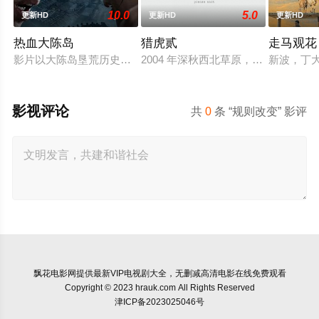
10.0
5.0
更新HD
更新HD
更新HD
热血大陈岛
猎虎贰
走马观花
影片以大陈岛垦荒历史为创作底色，在尊重历史真实性的前提下
2004 年深秋西北草原，假交警截
新波，丁
影视评论
共
0
条 “规则改变” 影评
飘花电影网
提供最新VIP电视剧大全，无删减高清电影在线免费观看
Copyright © 2023 hrauk.com All Rights Reserved
津ICP备2023025046号