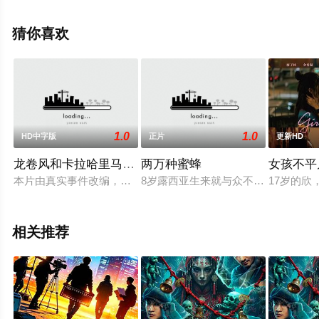
信息可移步至豆瓣电影、电视猫或剧情网等平台了解。
猜你喜欢
1.0
1.0
HD中字版
正片
更新HD
龙卷风和卡拉哈里马语者
两万种蜜蜂
女孩不平
本片由真实事件改编，讲述了一个关于耐心、恒心以及激情的故事
8岁露西亚生来就与众不同，她对自
17岁的
相关推荐