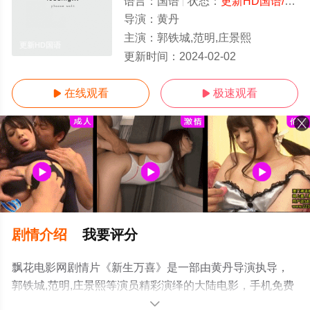
语言：
国语
状态：
更新HD国语/高清
导演：
黄丹
主演：
郭铁城,范明,庄景熙
更新HD国语
更新时间：
2024-02-02
在线观看
极速观看


剧情介绍
我要评分
飘花电影网剧情片《新生万喜》是一部由黄丹导演执导，
郭铁城,范明,庄景熙等演员精彩演绎的大陆电影，手机免费
观看高清未删减完整版电影大全就上飘花影院，更多相关
