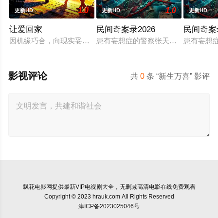
1.0
1.0
更新HD
更新HD
更新HD
让爱回家
民间奇案录2026
民间奇案
因机缘巧合，向现实妥协的导演朱达仁萌生拍一部《河南人在北
患有妄想症的警察张天盛遇上一起离奇
患有妄想
影视评论
共
0
条 “新生万喜” 影评
飘花电影网
提供最新VIP电视剧大全，无删减高清电影在线免费观看
Copyright © 2023 hrauk.com All Rights Reserved
津ICP备2023025046号