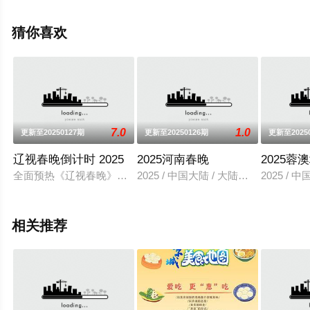
飘花影院，更多相关信息可移步至豆瓣综艺、电视猫或剧
情网等平台了解。
猜你喜欢
7.0
1.0
更新至20250127期
更新至20250126期
更新至2025
辽视春晚倒计时 2025
2025河南春晚
2025蓉
全面预热《辽视春晚》，是腊月廿九全天十余小时的全媒体互动
2025 / 中国大陆 / 大陆综艺
2025 / 
相关推荐