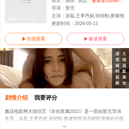
语言：
国语
状态：
更新至20260510期
导演：
暂无
主演：
涂磊,王李丹妮,张绍刚,黄健翔
更新至20260510期
更新时间：
2026-05-11
在线观看
极速观看


剧情介绍
我要评分
飘花电影网大陆综艺《非你莫属2022》是一部由暂无导演
执导，涂磊,王李丹妮,张绍刚,黄健翔等演员精彩演绎的中国
大陆综艺，手机免费观看高清未删减完整版综艺节目就上
