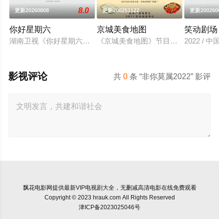
8.0
9.0
更新20260808
更新200251122
更新200260
你好星期六
京城美食地图
笑动剧场
湖南卫视《你好星期六》2022年1月1日起与你相约每周六20：
《京城美食地图》节目组的美食侦探
2022 / 
影视评论
共
0
条 “非你莫属2022” 影评
飘花电影网
提供最新VIP电视剧大全，无删减高清电影在线免费观看
Copyright © 2023 hrauk.com All Rights Reserved
津ICP备2023025046号